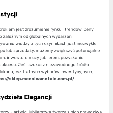
stycji
rokiem jest zrozumienie rynku i trendów. Ceny
to zależnym od globalnych wydarzeń
bywanie wiedzy o tych czynnikach jest niezwykle
upu lub sprzedaży, możemy zwiększyć potencjalne
rem, inwestorem czy jubilerem, pozyskanie
a sukcesu. Jeśli szukasz niezawodnego źródła
 dokonujesz trafnych wyborów inwestycyjnych,
ps://sklep.mennicametale.com.pl/
.
ydzieła Elegancji
orzy – artyści jubilerstwa tworzą z nich prawdziwe