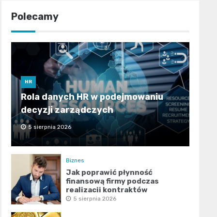
Polecamy
HR
Rola danych HR w podejmowaniu
decyzji zarządczych
5 sierpnia 2026
Biznes
Jak poprawić płynność
finansową firmy podczas
realizacji kontraktów
publicznych?
5 sierpnia 2026