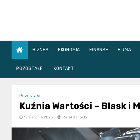
Skip
to
content
BIZNES
EKONOMIA
FINANSE
FIRMA
POZOSTAŁE
KONTAKT
Pozostałe
Kuźnia Wartości – Blask i 
17 sierpnia 2023
Rafał Sanocki