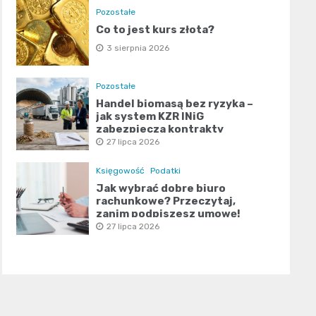
Pozostałe
Co to jest kurs złota?
3 sierpnia 2026
Pozostałe
Handel biomasą bez ryzyka –
jak system KZR INiG
zabezpiecza kontrakty
terminowe?
27 lipca 2026
Księgowość
Podatki
Jak wybrać dobre biuro
rachunkowe? Przeczytaj,
zanim podpiszesz umowę!
27 lipca 2026