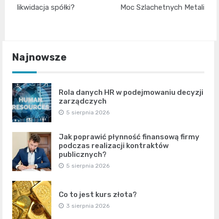
wpisu
likwidacja spółki?
Moc Szlachetnych Metali
Najnowsze
Rola danych HR w podejmowaniu decyzji
zarządczych
5 sierpnia 2026
Jak poprawić płynność finansową firmy
podczas realizacji kontraktów
publicznych?
5 sierpnia 2026
Co to jest kurs złota?
3 sierpnia 2026