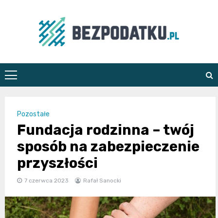
Skip
to
content
bezpodatku.pl
Pozostałe
Fundacja rodzinna – twój
sposób na zabezpieczenie
przyszłości
7 czerwca 2023
Rafał Sanocki