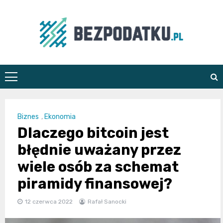
Skip
to
content
bezpodatku.pl
Biznes
,
Ekonomia
Dlaczego bitcoin jest
błędnie uważany przez
wiele osób za schemat
piramidy finansowej?
12 czerwca 2022
Rafał Sanocki