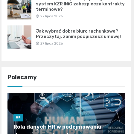
system KZR INiG zabezpiecza kontrakty
terminowe?
27 lipca 2026
Jak wybrać dobre biuro rachunkowe?
Przeczytaj, zanim podpiszesz umowę!
27 lipca 2026
Polecamy
HR
Rola danych HR w podejmowaniu