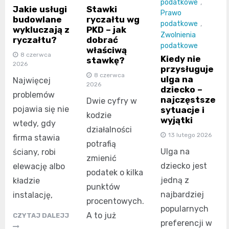
podatkowe
,
Jakie usługi
Stawki
Prawo
budowlane
ryczałtu wg
podatkowe
,
wykluczają z
PKD – jak
Zwolnienia
ryczałtu?
dobrać
podatkowe
właściwą
8 czerwca
Kiedy nie
stawkę?
2026
przysługuje
8 czerwca
ulga na
Najwięcej
2026
dziecko –
problemów
najczęstsze
Dwie cyfry w
pojawia się nie
sytuacje i
kodzie
wyjątki
wtedy, gdy
działalności
13 lutego 2026
firma stawia
potrafią
Ulga na
ściany, robi
zmienić
dziecko jest
elewację albo
podatek o kilka
jedną z
kładzie
punktów
najbardziej
instalację,
procentowych.
popularnych
A to już
CZYTAJ DALEJJ
preferencji w