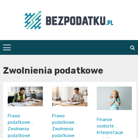
Skip
to
content
bezpodatku.pl
Zwolnienia podatkowe
Prawo
Prawo
Finanse
podatkowe
,
podatkowe
,
osobiste
,
Zwolnienia
Zwolnienia
Interpretacje
podatkowe
podatkowe