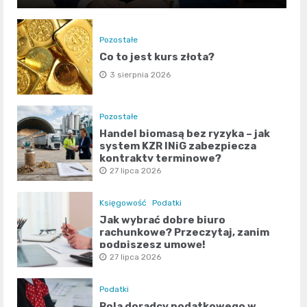
Pozostałe
Co to jest kurs złota?
3 sierpnia 2026
Pozostałe
Handel biomasą bez ryzyka – jak
system KZR INiG zabezpiecza
kontrakty terminowe?
27 lipca 2026
Księgowość
Podatki
Jak wybrać dobre biuro
rachunkowe? Przeczytaj, zanim
podpiszesz umowę!
27 lipca 2026
Podatki
Rola doradcy podatkowego w