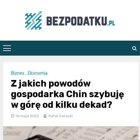
Skip
to
content
bezpodatku.pl
Biznes
,
Ekonomia
Z jakich powodów
gospodarka Chin szybuję
w górę od kilku dekad?
16 maja 2022
Rafał Sanocki