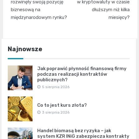
wpisu
rozwinęły swoją pozycję
w kryptowaluty w czasie
biznesową na
dłuższym niż kilka
międzynarodowym rynku?
miesięcy?
Najnowsze
Jak poprawić płynność finansową firmy
podczas realizacji kontraktów
publicznych?
5 sierpnia 2026
Co to jest kurs złota?
3 sierpnia 2026
Handel biomasą bez ryzyka – jak
system KZR INiG zabezpiecza kontrakty