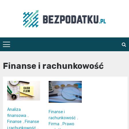
Skip
to
content
bezpodatku.pl
Finanse i rachunkowość
Analiza
Finanse i
finansowa
,
rachunkowość
,
Finanse
,
Finanse
Firma
,
Prawo
i rachunkowość
,