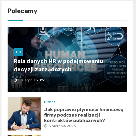
Polecamy
HR
Rola danych HR w podejmowaniu
decyzji zarządczych
5 sierpnia 2026
Biznes
Jak poprawić płynność finansową
firmy podczas realizacji
kontraktów publicznych?
5 sierpnia 2026