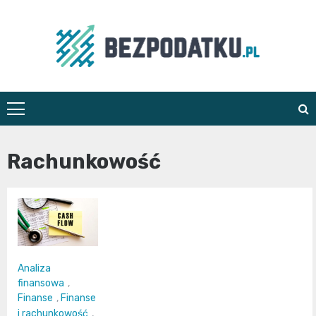
Skip
to
content
bezpodatku.pl
Rachunkowość
Analiza
finansowa
,
Finanse
,
Finanse
i rachunkowość
,