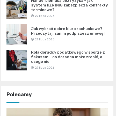
Handel biomasą bez ryzyka – jak
system KZR INiG zabezpiecza kontrakty
terminowe?
27 lipca 2026
Jak wybrać dobre biuro rachunkowe?
Przeczytaj, zanim podpiszesz umowę!
27 lipca 2026
Rola doradcy podatkowego w sporze z
fiskusem – co doradca może zrobić, a
czego nie
27 lipca 2026
Polecamy