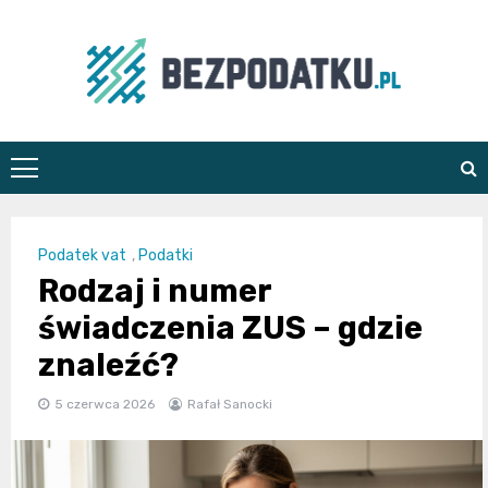
Skip
to
content
bezpodatku.pl
Podatek vat
,
Podatki
Rodzaj i numer
świadczenia ZUS – gdzie
znaleźć?
5 czerwca 2026
Rafał Sanocki