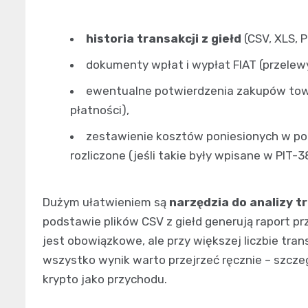
historia transakcji z giełd
(CSV, XLS, P
dokumenty wpłat i wypłat FIAT (przelew
ewentualne potwierdzenia zakupów towa
płatności),
zestawienie kosztów poniesionych w pop
rozliczone (jeśli takie były wpisane w PIT-3
Dużym ułatwieniem są
narzędzia do analizy t
podstawie plików CSV z giełd generują raport pr
jest obowiązkowe, ale przy większej liczbie tran
wszystko wynik warto przejrzeć ręcznie – szczeg
krypto jako przychodu.