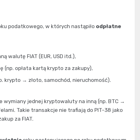
oku podatkowego, w których nastąpiło
odpłatne
ną walutę FIAT (EUR, USD itd.),
 (np. opłata kartą krypto za zakupy),
p. krypto → złoto, samochód, nieruchomość).
wymiany jednej kryptowaluty na inną (np. BTC →
ami. Takie transakcje nie trafiają do PIT-38 jako
zakup za FIAT.
kwietnia
roku następującego po roku podatkowym