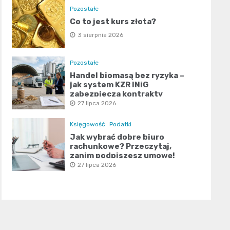
Pozostałe
Co to jest kurs złota?
3 sierpnia 2026
Pozostałe
Handel biomasą bez ryzyka –
jak system KZR INiG
zabezpiecza kontrakty
terminowe?
27 lipca 2026
Księgowość
Podatki
Jak wybrać dobre biuro
rachunkowe? Przeczytaj,
zanim podpiszesz umowę!
27 lipca 2026