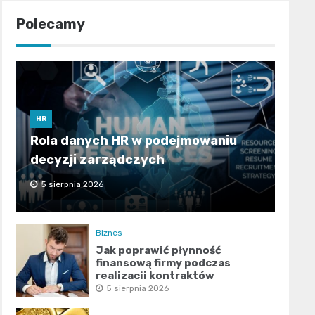
Polecamy
HR
Rola danych HR w podejmowaniu
decyzji zarządczych
5 sierpnia 2026
Biznes
Jak poprawić płynność
finansową firmy podczas
realizacji kontraktów
publicznych?
5 sierpnia 2026