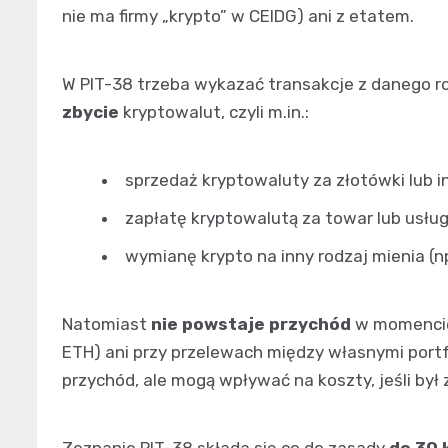
nie ma firmy „krypto” w CEIDG) ani z etatem.
W PIT-38 trzeba wykazać transakcje z danego r
zbycie
kryptowalut, czyli m.in.:
sprzedaż kryptowaluty za złotówki lub in
zapłatę kryptowalutą za towar lub usługę
wymianę krypto na inny rodzaj mienia (n
Natomiast
nie powstaje przychód
w momencie 
ETH) ani przy przelewach między własnymi portfel
przychód, ale mogą wpływać na koszty, jeśli był 
Zeznanie PIT-38 składa się co do zasady
do 30 