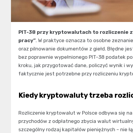
PIT-38 przy kryptowalutach to rozliczenie z
pracy”
. W praktyce oznacza to osobne zeznani
oraz pilnowanie dokumentów z giełd. Błędne jest
bez poprawnie wypełnionego PIT-38 podatek po p
kroku, jak przygotować dane, policzyć wynik i wype
faktycznie jest potrzebne przy rozliczeniu krypt
Kiedy kryptowaluty trzeba rozli
Rozliczenie kryptowalut w Polsce odbywa się n
przychodów z odpłatnego zbycia walut wirtualn
szczególny rodzaj kapitałów pieniężnych – nie łąc