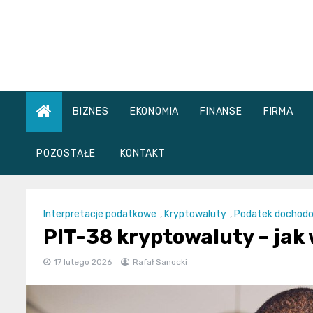
Skip
to
content
BIZNES
EKONOMIA
FINANSE
FIRMA
POZOSTAŁE
KONTAKT
Interpretacje podatkowe
,
Kryptowaluty
,
Podatek dochod
PIT-38 kryptowaluty – jak
17 lutego 2026
Rafał Sanocki