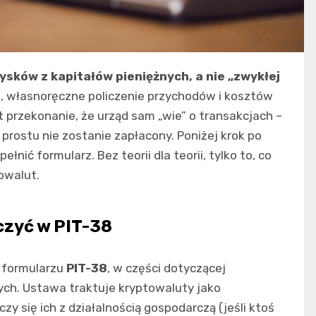
ysków z kapitałów pieniężnych, a nie „zwykłej
e, własnoręczne policzenie przychodów i kosztów
 przekonanie, że urząd sam „wie” o transakcjach –
rostu nie zostanie zapłacony. Poniżej krok po
łnić formularz. Bez teorii dla teorii, tylko to, co
owalut.
czyć w PIT-38
a formularzu
PIT-38
, w części dotyczącej
ych. Ustawa traktuje kryptowaluty jako
zy się ich z działalnością gospodarczą (jeśli ktoś