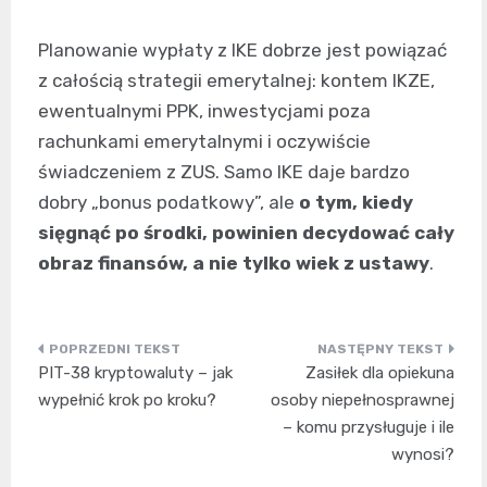
Planowanie wypłaty z IKE dobrze jest powiązać
z całością strategii emerytalnej: kontem IKZE,
ewentualnymi PPK, inwestycjami poza
rachunkami emerytalnymi i oczywiście
świadczeniem z ZUS. Samo IKE daje bardzo
dobry „bonus podatkowy”, ale
o tym, kiedy
sięgnąć po środki, powinien decydować cały
obraz finansów, a nie tylko wiek z ustawy
.
Nawigacja
PIT-38 kryptowaluty – jak
Zasiłek dla opiekuna
wpisu
wypełnić krok po kroku?
osoby niepełnosprawnej
– komu przysługuje i ile
wynosi?