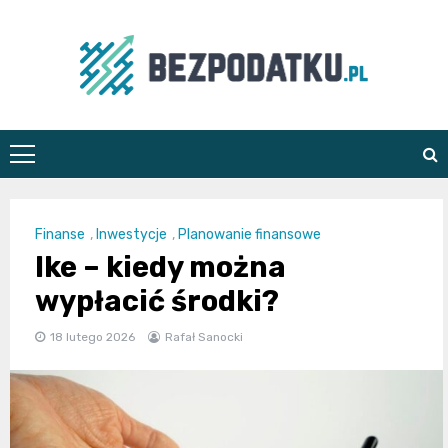
Skip
to
content
bezpodatku.pl
Finanse
,
Inwestycje
,
Planowanie finansowe
Ike – kiedy można
wypłacić środki?
18 lutego 2026
Rafał Sanocki