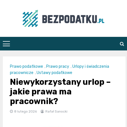
Skip
to
content
bezpodatku.pl
Prawo podatkowe
,
Prawo pracy
,
Urlopy i świadczenia
pracownicze
,
Ustawy podatkowe
Niewykorzystany urlop –
jakie prawa ma
pracownik?
8 lutego 2026
Rafał Sanocki