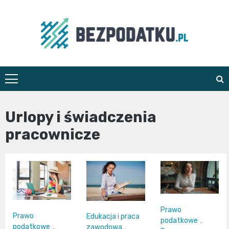
Skip
to
content
bezpodatku.pl
Urlopy i świadczenia
pracownicze
Prawo
Prawo
Edukacja i praca
podatkowe
,
podatkowe
,
zawodowa
,