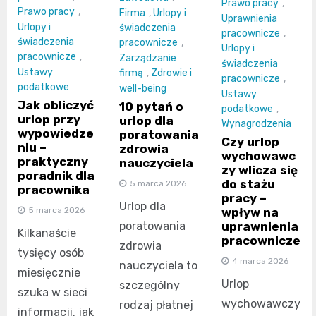
Prawo pracy
,
Prawo pracy
,
Firma
,
Urlopy i
Uprawnienia
Urlopy i
świadczenia
pracownicze
,
świadczenia
pracownicze
,
Urlopy i
pracownicze
,
Zarządzanie
świadczenia
Ustawy
firmą
,
Zdrowie i
pracownicze
,
podatkowe
well-being
Ustawy
Jak obliczyć
10 pytań o
podatkowe
,
urlop przy
urlop dla
Wynagrodzenia
wypowiedze
poratowania
Czy urlop
niu –
zdrowia
wychowawc
praktyczny
nauczyciela
zy wlicza się
poradnik dla
do stażu
5 marca 2026
pracownika
pracy –
Urlop dla
5 marca 2026
wpływ na
poratowania
uprawnienia
Kilkanaście
pracownicze
zdrowia
tysięcy osób
4 marca 2026
nauczyciela to
miesięcznie
Urlop
szczególny
szuka w sieci
wychowawczy
rodzaj płatnej
informacji, jak