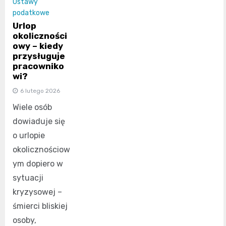
Ustawy
podatkowe
Urlop
okoliczności
owy – kiedy
przysługuje
pracowniko
wi?
6 lutego 2026
Wiele osób
dowiaduje się
o urlopie
okolicznościow
ym dopiero w
sytuacji
kryzysowej –
śmierci bliskiej
osoby,