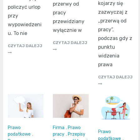
kojarzy się
przerwy od
policzyć urlop
zazwyczaj z
pracy
przy
„przerwą od
przewidziany
wypowiedzeni
pracy”,
wyłącznie w
u. To nie
podczas gdy z
CZYTAJ DALEJJ
CZYTAJ DALEJJ
punktu
widzenia
prawa
CZYTAJ DALEJJ
Prawo
Firma
,
Prawo
Prawo
podatkowe
,
pracy
,
Przepisy
podatkowe
,