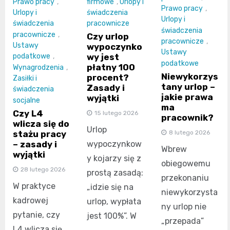
Prawo pracy
,
firmowe
,
Urlopy i
Prawo pracy
,
Urlopy i
świadczenia
Urlopy i
świadczenia
pracownicze
świadczenia
pracownicze
,
Czy urlop
pracownicze
,
Ustawy
wypoczynko
Ustawy
wy jest
podatkowe
,
podatkowe
płatny 100
Wynagrodzenia
,
Niewykorzys
procent?
Zasiłki i
tany urlop –
Zasady i
świadczenia
jakie prawa
wyjątki
socjalne
ma
Czy L4
15 lutego 2026
pracownik?
wlicza się do
Urlop
8 lutego 2026
stażu pracy
– zasady i
wypoczynkow
Wbrew
wyjątki
y kojarzy się z
obiegowemu
28 lutego 2026
prostą zasadą:
przekonaniu
W praktyce
„idzie się na
niewykorzysta
kadrowej
urlop, wypłata
ny urlop nie
pytanie, czy
jest 100%”. W
„przepada”
L4 wlicza się