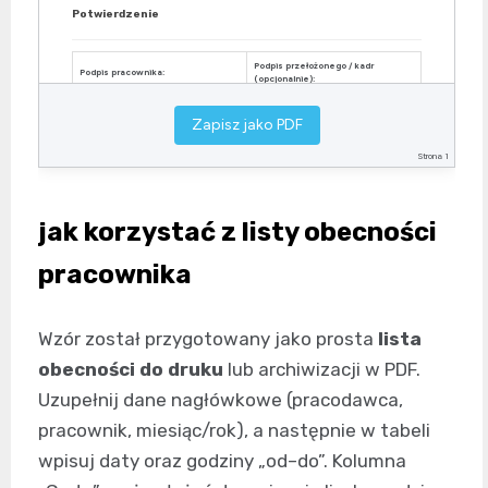
Potwierdzenie
Podpis przełożonego / kadr
Podpis pracownika:
(opcjonalnie):
…………………………………………
…………………………………………
Zapisz jako PDF
Dokument wewnętrzny – do użytku w ewidencji czasu pracy. Data przygotowania:
Strona 1
…………………………..
jak korzystać z listy obecności
pracownika
Wzór został przygotowany jako prosta
lista
obecności do druku
lub archiwizacji w PDF.
Uzupełnij dane nagłówkowe (pracodawca,
pracownik, miesiąc/rok), a następnie w tabeli
wpisuj daty oraz godziny „od–do”. Kolumna