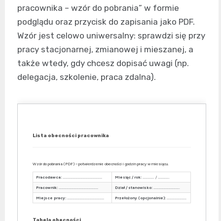
pracownika – wzór do pobrania” w formie
podglądu oraz przycisk do zapisania jako PDF.
Wzór jest celowo uniwersalny: sprawdzi się przy
pracy stacjonarnej, zmianowej i mieszanej, a
także wtedy, gdy chcesz dopisać uwagi (np.
delegacja, szkolenie, praca zdalna).
Lista obecności pracownika
Wzór do pobrania (PDF) – potwierdzenie obecności i godzin pracy w miesiącu.
Pracodawca:
…………………………………………
Miesiąc / rok:
………….. / …………..
Pracownik:
…………………………………………
Dział / stanowisko:
…………………………..
Miejsce pracy:
………………………………………
Przełożony (opcjonalnie):
……………………
Tabela obecności