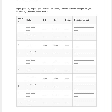
Wpisuj godziny rozpoczęcia i zakończenia pracy. W razie potrzeby dodaj uwagi (np.
delegacja, szkolenie, praca zdalna).
Dzie
Data
Od
Do
Godz.
Podpis / uwagi
ń
____-____-
____________________
1
__:__
__:__
____
____
____
____-____-
____________________
2
__:__
__:__
____
____
____
____-____-
____________________
3
__:__
__:__
____
____
____
____-____-
____________________
4
__:__
__:__
____
____
____
____-____-
____________________
5
__:__
__:__
____
____
____
____-____-
____________________
6
__:__
__:__
____
____
____
____-____-
____________________
7
__:__
__:__
____
____
____
____-____-
____________________
8
__:__
__:__
____
____
____
____-____-
____________________
9
__:__
__:__
____
____
____
____-____-
____________________
10
__:__
__:__
____
____
____