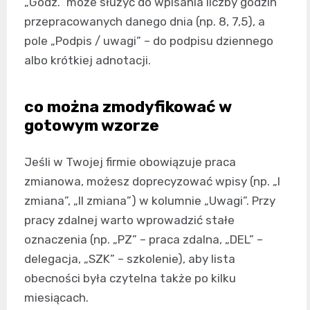
„Godz.” może służyć do wpisania liczby godzin
przepracowanych danego dnia (np. 8, 7,5), a
pole „Podpis / uwagi” – do podpisu dziennego
albo krótkiej adnotacji.
co można zmodyfikować w
gotowym wzorze
Jeśli w Twojej firmie obowiązuje praca
zmianowa, możesz doprecyzować wpisy (np. „I
zmiana”, „II zmiana”) w kolumnie „Uwagi”. Przy
pracy zdalnej warto wprowadzić stałe
oznaczenia (np. „PZ” – praca zdalna, „DEL” –
delegacja, „SZK” – szkolenie), aby lista
obecności była czytelna także po kilku
miesiącach.