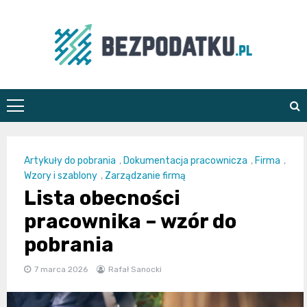
Skip
to
content
bezpodatku.pl
Artykuły do pobrania
,
Dokumentacja pracownicza
,
Firma
,
Wzory i szablony
,
Zarządzanie firmą
Lista obecności
pracownika – wzór do
pobrania
7 marca 2026
Rafał Sanocki