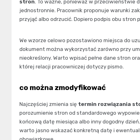
stron
. To ważne, ponieważ w przeciwieństwie d
jednostronnie. Pracownik proponuje warunki za
przyjąć albo odrzucić. Dopiero podpis obu stron
We wzorze celowo pozostawiono miejsca do uzup
dokument można wykorzystać zarówno przy umowi
nieokreślony. Warto wpisać pełne dane stron ora
której relacji pracowniczej dotyczy pismo.
co można zmodyfikować
Najczęściej zmienia się
termin rozwiązania st
porozumienie stron od standardowego wypowied
końcową datę miesiąca albo inny dogodny dzień. 
warto jasno wskazać konkretną datę i ewentualn
obowiązkowe.