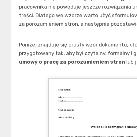
pracownika nie powoduje jeszcze rozwiązania u
treści. Dlatego we wzorze warto użyć sformuło
za porozumieniem stron, a następnie pozostawić
Poniżej znajduje się prosty wzór dokumentu, kt
przygotowany tak, aby był czytelny, formalny i
umowy o pracę za porozumieniem stron
lub 
Pracownik:
………………………………….
adres: …………………………..
PESEL: …………………………..
Pracodawca:
………………………………….
adres siedziby: ……………………
Wniosek o rozwiązanie umowy
Zwracam się z prośbą o rozwiązanie umowy o pracę zawartej w dniu