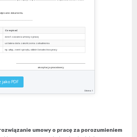
odpisanie dokumentu.
………………………………………………………………….
Co wpisać
dzień zawarcia umowy o pracę
ustalona data zakończenia zatrudnienia
np. urlop, zwrot sprzętu, odbiór świadectwa pracy
akceptacja pracodawcy
 jako PDF
Strona 1
 rozwiązanie umowy o pracę za porozumieniem