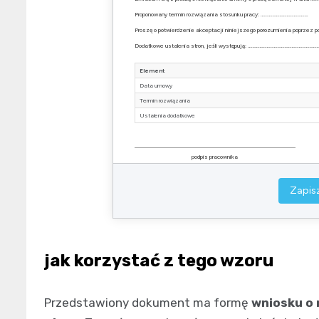
Proponowany termin rozwiązania stosunku pracy: ………………………………….
Proszę o potwierdzenie akceptacji niniejszego porozumienia poprzez p
Dodatkowe ustalenia stron, jeśli występują: …………………………………………
Element
Data umowy
Termin rozwiązania
Ustalenia dodatkowe
podpis pracownika
Wzór dokumentu do edycji i zapisania w PDF
Zapisz
jak korzystać z tego wzoru
Przedstawiony dokument ma formę
wniosku o