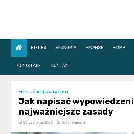
Skip
to
content
BIZNES
EKONOMIA
FINANSE
FIRMA
POZOSTAŁE
KONTAKT
Firma
,
Zarządzanie firmą
Jak napisać wypowiedzeni
najważniejsze zasady
23 czerwca 2026
Rafał Sanocki