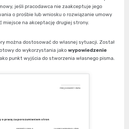
mowy, jeśli pracodawca nie zaakceptuje jego
wania o prośbie lub wniosku o rozwiązanie umowy
 miejsce na akceptację drugiej strony.
óry można dostosować do własnej sytuacji. Został
 gotowy do wykorzystania jako
wypowiedzenie
jako punkt wyjścia do stworzenia własnego pisma.
………………………………….
miejscowość i data
 o pracę za porozumieniem stron
 …………………………………. pomiędzy mną a …………………………………. za porozumieniem stron.