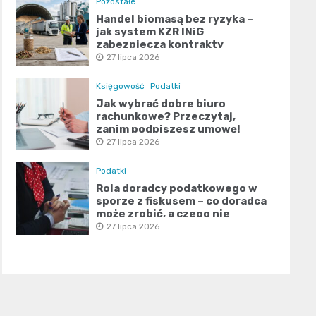
Pozostałe
Handel biomasą bez ryzyka –
jak system KZR INiG
zabezpiecza kontrakty
terminowe?
27 lipca 2026
Księgowość
Podatki
Jak wybrać dobre biuro
rachunkowe? Przeczytaj,
zanim podpiszesz umowę!
27 lipca 2026
Podatki
Rola doradcy podatkowego w
sporze z fiskusem – co doradca
może zrobić, a czego nie
27 lipca 2026