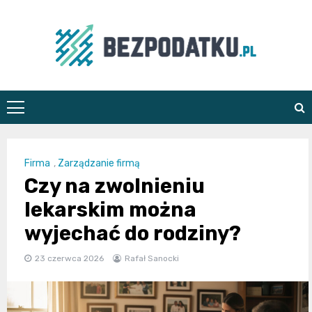
Skip
to
content
bezpodatku.pl
Firma
,
Zarządzanie firmą
Czy na zwolnieniu
lekarskim można
wyjechać do rodziny?
23 czerwca 2026
Rafał Sanocki