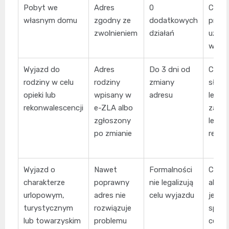
Pobyt we
Adres
0
Czy c
własnym domu
zgodny ze
dodatkowych
pracuj
zwolnieniem
działań
używ
wbrew
Wyjazd do
Adres
Do 3 dni od
Czy w
rodziny w celu
rodziny
zmiany
służy
opieki lub
wpisany w
adresu
lecze
rekonwalescencji
e-ZLA albo
zalec
zgłoszony
lekar
po zmianie
resp
Wyjazd o
Nawet
Formalności
Czy
charakterze
poprawny
nie legalizują
akty
urlopowym,
adres nie
celu wyjazdu
jest
turystycznym
rozwiązuje
sprze
lub towarzyskim
problemu
celem