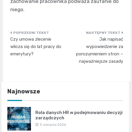
zachowanie pracownika podważa zaufanie do
niego.
Nawigacja
Czy umowa zlecenie
Jak napisać
wpisu
wlicza się do lat pracy do
wypowiedzenie za
emerytury?
porozumieniem stron –
najważniejsze zasady
Najnowsze
Rola danych HR w podejmowaniu decyzji
zarządczych
5 sierpnia 2026