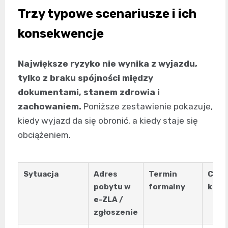
Trzy typowe scenariusze i ich
konsekwencje
Największe ryzyko nie wynika z wyjazdu,
tylko z braku spójności między
dokumentami, stanem zdrowia i
zachowaniem.
Poniższe zestawienie pokazuje,
kiedy wyjazd da się obronić, a kiedy staje się
obciążeniem.
Sytuacja
Adres
Termin
Co o
pobytu w
formalny
kont
e-ZLA /
zgłoszenie