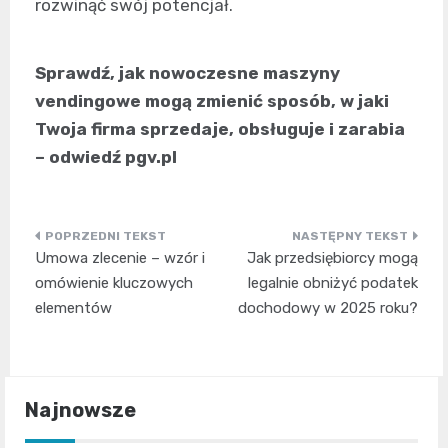
rozwinąć swój potencjał.
Sprawdź, jak nowoczesne maszyny
vendingowe mogą zmienić sposób, w jaki
Twoja firma sprzedaje, obsługuje i zarabia
– odwiedź pgv.pl
Nawigacja
Umowa zlecenie – wzór i
Jak przedsiębiorcy mogą
wpisu
omówienie kluczowych
legalnie obniżyć podatek
elementów
dochodowy w 2025 roku?
Najnowsze