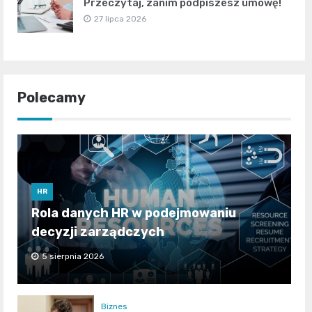
Przeczytaj, zanim podpiszesz umowę!
27 lipca 2026
Polecamy
HR
Rola danych HR w podejmowaniu
decyzji zarządczych
5 sierpnia 2026
Biznes