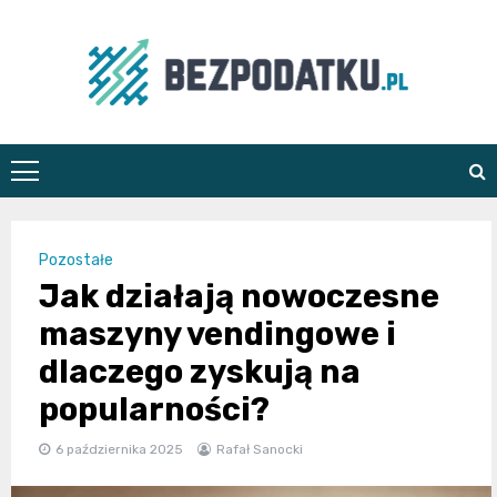
Skip
to
content
bezpodatku.pl
Pozostałe
Jak działają nowoczesne
maszyny vendingowe i
dlaczego zyskują na
popularności?
6 października 2025
Rafał Sanocki