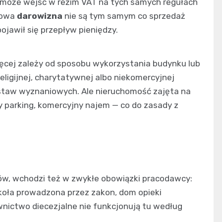
— może wejść w reżim VAT na tych samych regułach
powa
darowizna
nie są tym samym co sprzedaż
pojawił się przepływ pieniędzy.
ęcej zależy od sposobu wykorzystania budynku lub
eligijnej, charytatywnej albo niekomercyjnej
ustaw wyznaniowych. Ale nieruchomość zajęta na
ny parking, komercyjny najem — co do zasady z
ków, wchodzi też w zwykłe obowiązki pracodawcy:
koła prowadzona przez zakon, dom opieki
nictwo diecezjalne nie funkcjonują tu według