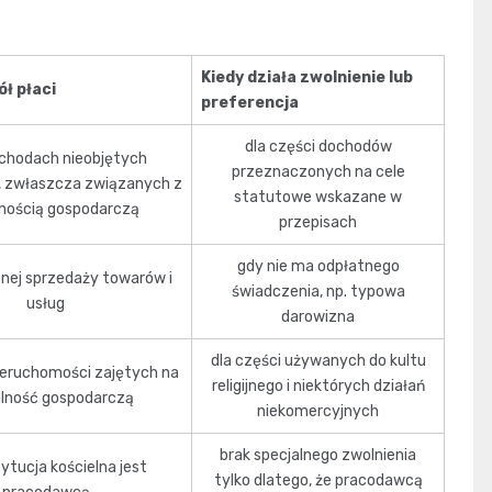
Kiedy działa zwolnienie lub
ół płaci
preferencja
dla części dochodów
chodach nieobjętych
przeznaczonych na cele
, zwłaszcza związanych z
statutowe wskazane w
lnością gospodarczą
przepisach
gdy nie ma odpłatnego
tnej sprzedaży towarów i
świadczenia, np. typowa
usług
darowizna
dla części używanych do kultu
nieruchomości zajętych na
religijnego i niektórych działań
alność gospodarczą
niekomercyjnych
brak specjalnego zwolnienia
tytucja kościelna jest
tylko dlatego, że pracodawcą