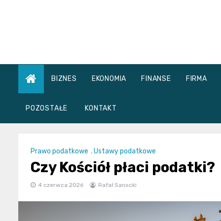
Skip
to
content
BIZNES
EKONOMIA
FINANSE
FIRMA
POZOSTAŁE
KONTAKT
Prawo podatkowe
,
Ustawy podatkowe
Czy Kościół płaci podatki?
4 czerwca 2026
Rafał Sanocki