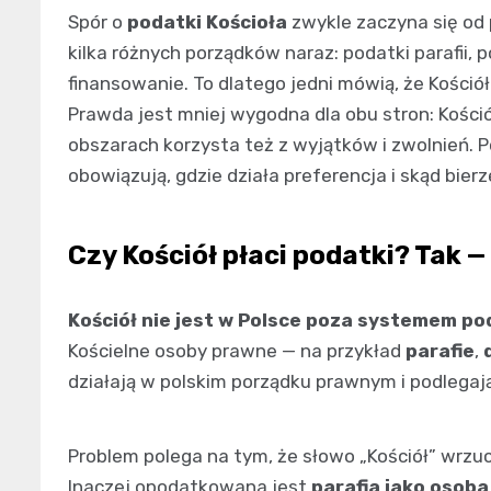
Spór o
podatki Kościoła
zwykle zaczyna się od p
kilka różnych porządków naraz: podatki parafii, 
finansowanie. To dlatego jedni mówią, że Kościół „
Prawda jest mniej wygodna dla obu stron: Kośció
obszarach korzysta też z wyjątków i zwolnień. P
obowiązują, gdzie działa preferencja i skąd bie
Czy Kościół płaci podatki? Tak — 
Kościół nie jest w Polsce poza systemem p
Kościelne osoby prawne — na przykład
parafie
,
działają w polskim porządku prawnym i podlegaj
Problem polega na tym, że słowo „Kościół” wrzu
Inaczej opodatkowana jest
parafia jako osob