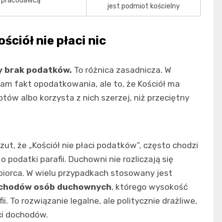
pracodawcą
jest podmiot kościelny
ściół nie płaci nic
ty brak podatków.
To różnica zasadnicza. W
sam fakt opodatkowania, ale to, że Kościół ma
tów albo korzysta z nich szerzej, niż przeciętny
ut, że „Kościół nie płaci podatków”, często chodzi
e o podatki parafii. Duchowni nie rozliczają się
biorca. W wielu przypadkach stosowany jest
ychodów osób duchownych
, którego wysokość
ii. To rozwiązanie legalne, ale politycznie drażliwe,
ści dochodów.