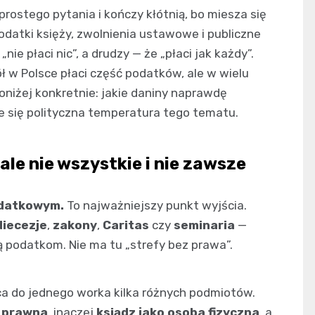
rostego pytania i kończy kłótnią, bo miesza się
podatki księży, zwolnienia ustawowe i publiczne
nie płaci nic”, a drudzy — że „płaci jak każdy”.
ł w Polsce płaci część podatków, ale w wielu
oniżej konkretnie: jakie daniny naprawdę
rze się polityczna temperatura tego tematu.
ale nie wszystkie i nie zawsze
odatkowym.
To najważniejszy punkt wyjścia.
diecezje
,
zakony
,
Caritas
czy
seminaria
—
ą podatkom. Nie ma tu „strefy bez prawa”.
ca do jednego worka kilka różnych podmiotów.
a prawna
, inaczej
ksiądz jako osoba fizyczna
, a