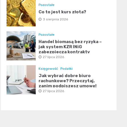
Pozostałe
Co to jest kurs złota?
3 sierpnia 2026
Pozostałe
Handel biomasą bez ryzyka –
jak system KZR INiG
zabezpiecza kontrakty
terminowe?
27 lipca 2026
Księgowość
Podatki
Jak wybrać dobre biuro
rachunkowe? Przeczytaj,
zanim podpiszesz umowę!
27 lipca 2026