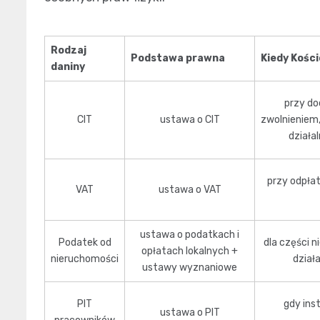
Rodzaj
Podstawa prawna
Kiedy Kości
daniny
przy do
CIT
ustawa o CIT
zwolnieniem
działa
przy odpła
VAT
ustawa o VAT
ustawa o podatkach i
Podatek od
dla części 
opłatach lokalnych +
nieruchomości
dział
ustawy wyznaniowe
PIT
gdy ins
ustawa o PIT