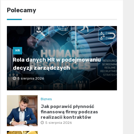
Polecamy
HR
Rola danych HR w podejmowaniu
decyzji zarządczych
5 sierpnia 2026
Biznes
Jak poprawić płynność
finansową firmy podczas
realizacji kontraktów
publicznych?
5 sierpnia 2026