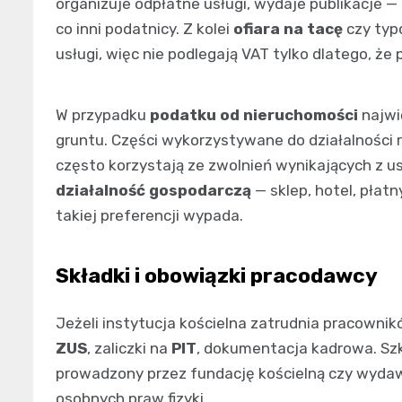
organizuje odpłatne usługi, wydaje publikacje 
co inni podatnicy. Z kolei
ofiara na tacę
czy ty
usługi, więc nie podlegają VAT tylko dlatego, że 
W przypadku
podatku od nieruchomości
najwi
gruntu. Części wykorzystywane do działalności r
często korzystają ze zwolnień wynikających z 
działalność gospodarczą
— sklep, hotel, płat
takiej preferencji wypada.
Składki i obowiązki pracodawcy
Jeżeli instytucja kościelna zatrudnia pracowni
ZUS
, zaliczki na
PIT
, dokumentacja kadrowa. Sz
prowadzony przez fundację kościelną czy wydaw
osobnych praw fizyki.