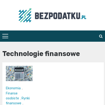
Skip
to
content
bezpodatku.pl
Technologie finansowe
Ekonomia
,
Finanse
osobiste
,
Rynki
finansowe
,