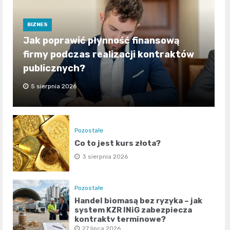
BIZNES
Jak poprawić płynność finansową
firmy podczas realizacji kontraktów
publicznych?
5 sierpnia 2026
Pozostałe
Co to jest kurs złota?
3 sierpnia 2026
Pozostałe
Handel biomasą bez ryzyka – jak
system KZR INiG zabezpiecza
kontrakty terminowe?
27 lipca 2026