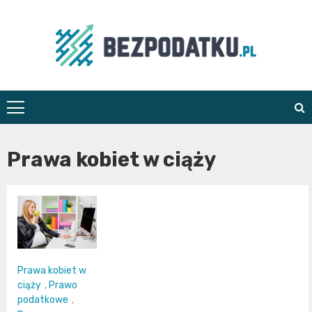
Skip
to
content
bezpodatku.pl
Prawa kobiet w ciąży
Prawa kobiet w
ciąży
,
Prawo
podatkowe
,