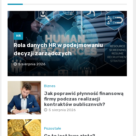
HR
Rola danych HR w podejmowaniu
decyzji zarządczych
5 sierpnia 2026
Biznes
Jak poprawić płynność finansową
firmy podczas realizacji
kontraktów publicznych?
5 sierpnia 2026
Pozostałe