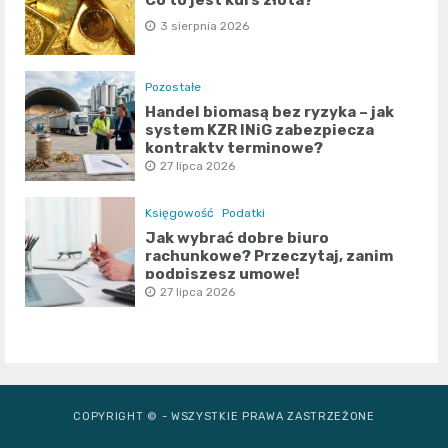
Co to jest kurs złota?
3 sierpnia 2026
Pozostałe
Handel biomasą bez ryzyka – jak
system KZR INiG zabezpiecza
kontrakty terminowe?
27 lipca 2026
Księgowość
Podatki
Jak wybrać dobre biuro
rachunkowe? Przeczytaj, zanim
podpiszesz umowę!
27 lipca 2026
COPYRIGHT © - WSZYSTKIE PRAWA ZASTRZEŻONE