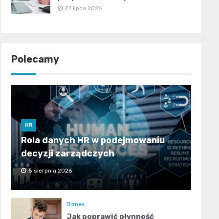
27 lipca 2026
Polecamy
HR
Rola danych HR w podejmowaniu
decyzji zarządczych
5 sierpnia 2026
Biznes
Jak poprawić płynność