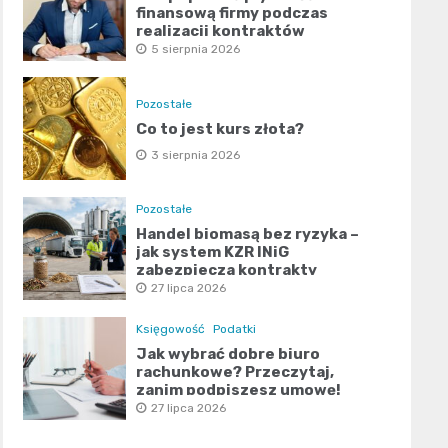
finansową firmy podczas
realizacji kontraktów
publicznych?
5 sierpnia 2026
Pozostałe
Co to jest kurs złota?
3 sierpnia 2026
Pozostałe
Handel biomasą bez ryzyka –
jak system KZR INiG
zabezpiecza kontrakty
terminowe?
27 lipca 2026
Księgowość
Podatki
Jak wybrać dobre biuro
rachunkowe? Przeczytaj,
zanim podpiszesz umowę!
27 lipca 2026