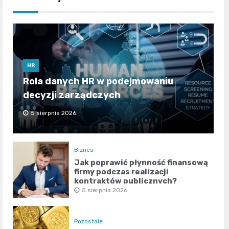
HR
Rola danych HR w podejmowaniu
decyzji zarządczych
5 sierpnia 2026
Biznes
Jak poprawić płynność finansową
firmy podczas realizacji
kontraktów publicznych?
5 sierpnia 2026
Pozostałe