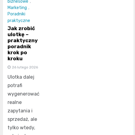
biznesowe
,
Marketing
,
Poradniki
praktyczne
Jak zrobić
ulotkę –
praktyczny
poradnik
krok po
kroku
26 lutego 2026
Ulotka dalej
potrafi
wygenerować
realne
zapytania i
sprzedaż, ale
tylko wtedy,