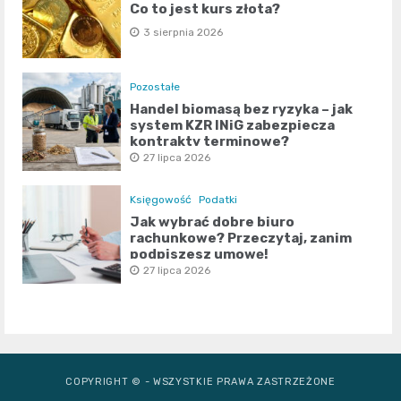
Co to jest kurs złota?
3 sierpnia 2026
Pozostałe
Handel biomasą bez ryzyka – jak
system KZR INiG zabezpiecza
kontrakty terminowe?
27 lipca 2026
Księgowość
Podatki
Jak wybrać dobre biuro
rachunkowe? Przeczytaj, zanim
podpiszesz umowę!
27 lipca 2026
COPYRIGHT © - WSZYSTKIE PRAWA ZASTRZEŻONE