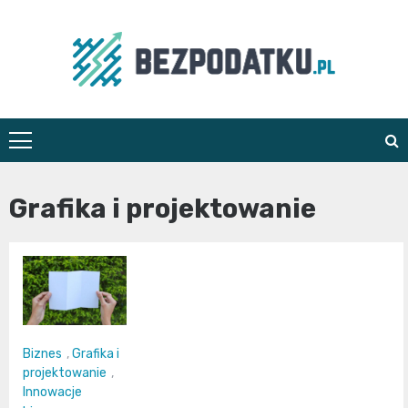
Skip
to
content
bezpodatku.pl
Grafika i projektowanie
Biznes
,
Grafika i
projektowanie
,
Innowacje