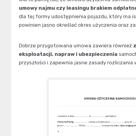
umowy najmu czy leasingu brakiem odpłatn
dla tej formy udostępnienia pojazdu, który ma
powinien jasno określać okres użyczenia oraz 
Dobrze przygotowana umowa zawiera również
eksploatacji, napraw i ubezpieczenia
samoch
przyszłości i zapewnia jasne zasady rozliczania
UMOWA UŻYCZENIA SAMOCHODU
zawarta w dniu ……………………… w ……………………… pomiędzy:
Panem/Panią
……………………… zamieszkałym/ą w ……………………… przy ul. ……
przez ……………………… PESEL ………………………, zwanym/ą dalej
Użyczającym
a