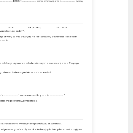
P ……………………… REGON ………………………, reprezentowaną przez ……………………… zwaną
……………… model ……………………… rok produkcji ……………………… o numerze
any dalej „pojazdem”.
 jest wolny od wad prawnych, nie jest obciążony prawami na rzecz osób
eczenia.
bezpłatnego używania w celach związanych z prowadzoną przez Biorącego
jego stanem technicznym i nie wnosi zastrzeżeń.
nia ……………………… / na czas nieokreślony od dnia ……………………… *
esięcznego okresu wypowiedzenia.
 przeznaczeniem i wymaganiami prawidłowej eksploatacji.
 w tym koszty paliwa, płynów eksploatacyjnych, drobnych napraw i przeglądów