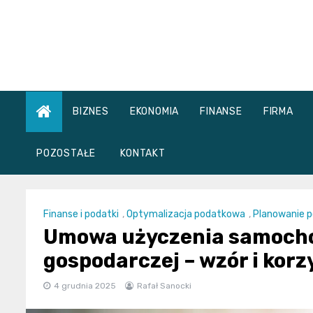
Skip
to
content
BIZNES
EKONOMIA
FINANSE
FIRMA
POZOSTAŁE
KONTAKT
Finanse i podatki
,
Optymalizacja podatkowa
,
Planowanie 
Umowa użyczenia samochod
gospodarczej – wzór i kor
4 grudnia 2025
Rafał Sanocki