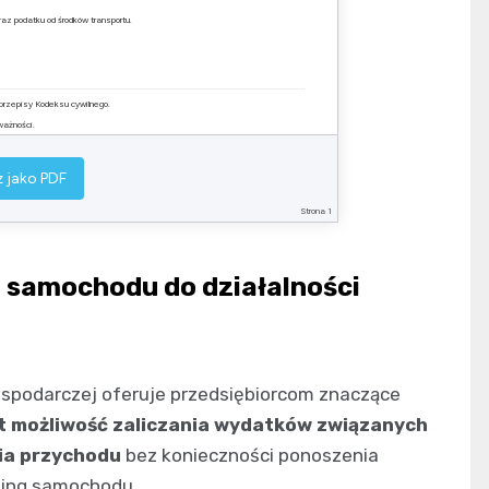
z podatku od środków transportu.
rzepisy Kodeksu cywilnego.
ażności.
nym dla każdej ze stron.
 jako PDF
………………………………….
Strona 1
Biorący w użyczenie
 samochodu do działalności
spodarczej oferuje przedsiębiorcom znaczące
st możliwość zaliczania wydatków związanych
ia przychodu
bez konieczności ponoszenia
sing samochodu.