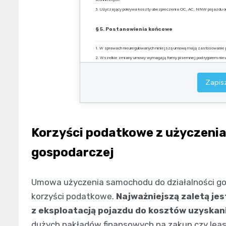
3. Użyczający pokrywa koszty ubezpieczenia OC, AC, NNW pojazdu ora
§ 5. Postanowienia końcowe
1. W sprawach nieuregulowanych niniejszą umową mają zastosowanie p
2. Wszelkie zmiany umowy wymagają formy pisemnej pod rygorem niew
3. Umowę sporządzono w dwóch jednobrzmiących egzemplarzach, po jed
Zapisz
………………………………….
Użyczający
* niepotrzebne skreślić
Korzyści podatkowe z użyczenia
gospodarczej
Umowa użyczenia samochodu do działalności go
korzyści podatkowe.
Najważniejszą zaletą je
z eksploatacją pojazdu do kosztów uzyskan
dużych nakładów finansowych na zakup czy lea