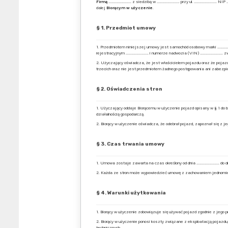
Firmą
……………………… z siedzibą w ……………………… przy ul. ……………………… NI
dalej
Biorącym w użyczenie
.
§ 1. Przedmiot umowy
1. Przedmiotem niniejszej umowy jest samochód osobowy marki ………
rejestracyjnym ……………………… i numerze nadwozia (VIN) ……………………… zw
2. Użyczający oświadcza, że jest właścicielem pojazdu oraz że pojazd
trzecich oraz nie jest przedmiotem żadnego postępowania ani zabezpi
§ 2. Oświadczenia stron
1. Użyczający oddaje Biorącemu w użyczenie pojazd opisany w § 1 do 
działalnością gospodarczą.
2. Biorący w użyczenie oświadcza, że odebrał pojazd, zapoznał się z 
§ 3. Czas trwania umowy
1. Umowa zostaje zawarta na czas określony od dnia ……………………… do d
2. Każda ze stron może wypowiedzieć umowę z zachowaniem jednomi
§ 4. Warunki użytkowania
1. Biorący w użyczenie zobowiązuje się używać pojazd zgodnie z jego
2. Biorący w użyczenie ponosi koszty związane z eksploatacją pojazdu,
technicznych.