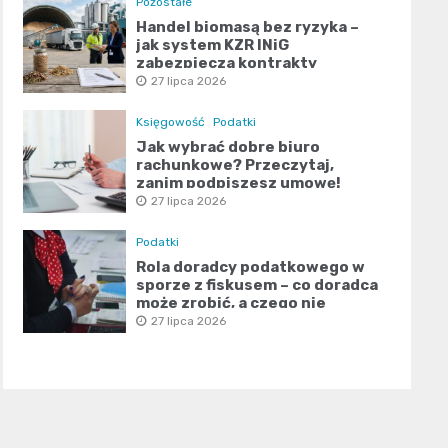
Pozostałe
Handel biomasą bez ryzyka –
jak system KZR INiG
zabezpiecza kontrakty
terminowe?
27 lipca 2026
Księgowość
Podatki
Jak wybrać dobre biuro
rachunkowe? Przeczytaj,
zanim podpiszesz umowę!
27 lipca 2026
Podatki
Rola doradcy podatkowego w
sporze z fiskusem – co doradca
może zrobić, a czego nie
27 lipca 2026