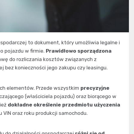
podarczej to dokument, który umożliwia legalne i
 pojazdu w firmie.
Prawidłowo sporządzona
wę do rozliczania kosztów związanych z
j bez konieczności jego zakupu czy leasingu.
ych elementów. Przede wszystkim
precyzyjne
czającego (właściciela pojazdu) oraz biorącego w
nież
dokładne określenie przedmiotu użyczenia
u VIN oraz roku produkcji samochodu.
 do działalności gospodarczej
różni się od