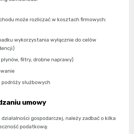
chodu może rozliczać w kosztach firmowych:
padku wykorzystania wyłącznie do celów
encji)
płynów, filtry, drobne naprawy)
owanie
s podróży służbowych
ądzaniu umowy
iałalności gospodarczej, należy zadbać o kilka
teczność podatkową: