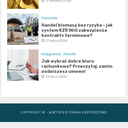
3 sierpnia 2026
Pozostałe
Handel biomasą bez ryzyka – jak
system KZR INiG zabezpiecza
kontrakty terminowe?
27 lipca 2026
Księgowość
Podatki
Jak wybrać dobre biuro
rachunkowe? Przeczytaj, zanim
podpiszesz umowę!
27 lipca 2026
COPYRIGHT © - WSZYSTKIE PRAWA ZASTRZEŻONE