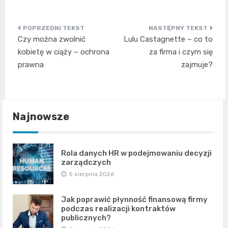
Nawigacja
Czy można zwolnić
Lulu Castagnette – co to
wpisu
kobietę w ciąży – ochrona
za firma i czym się
prawna
zajmuje?
Najnowsze
Rola danych HR w podejmowaniu decyzji
zarządczych
5 sierpnia 2026
Jak poprawić płynność finansową firmy
podczas realizacji kontraktów
publicznych?