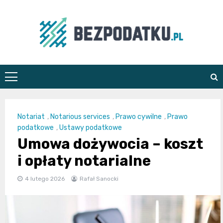
Skip
to
content
bezpodatku.pl
Notariat
,
Notarious services
,
Prawo cywilne
,
Prawo
podatkowe
,
Ustawy podatkowe
Umowa dożywocia – koszt
i opłaty notarialne
4 lutego 2026
Rafał Sanocki