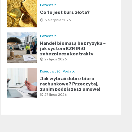
Pozostałe
Co to jest kurs złota?
3 sierpnia 2026
Pozostałe
Handel biomasą bez ryzyka –
jak system KZR INiG
zabezpiecza kontrakty
terminowe?
27 lipca 2026
Księgowość
Podatki
Jak wybrać dobre biuro
rachunkowe? Przeczytaj,
zanim podpiszesz umowę!
27 lipca 2026