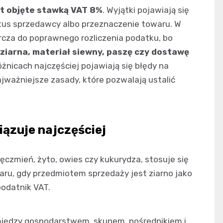
st objęte stawką VAT 8%
. Wyjątki pojawiają się
tatus sprzedawcy albo przeznaczenie towaru. W
cza do poprawnego rozliczenia podatku, bo
 ziarna, materiał siewny, paszę czy dostawę
różnicach najczęściej pojawiają się błędy na
ajważniejsze zasady, które pozwalają ustalić
ązuje najczęściej
jęczmień, żyto, owies czy kukurydza, stosuje się
ru, gdy przedmiotem sprzedaży jest ziarno jako
podatnik VAT.
między gospodarstwem, skupem, pośrednikiem i