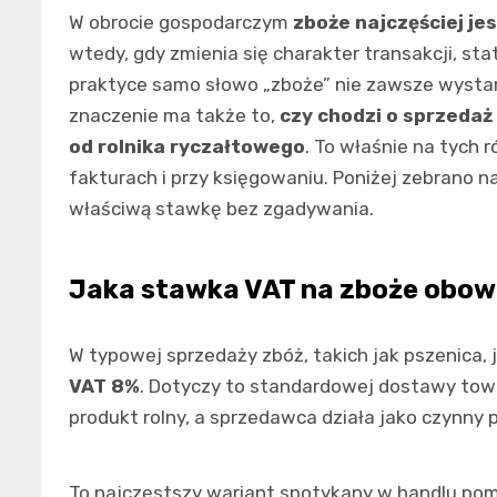
W obrocie gospodarczym
zboże najczęściej je
wtedy, gdy zmienia się charakter transakcji, s
praktyce samo słowo „zboże” nie zawsze wystar
znaczenie ma także to,
czy chodzi o sprzedaż
od rolnika ryczałtowego
. To właśnie na tych 
fakturach i przy księgowaniu. Poniżej zebrano n
właściwą stawkę bez zgadywania.
Jaka stawka VAT na zboże obowi
W typowej sprzedaży zbóż, takich jak pszenica, 
VAT 8%
. Dotyczy to standardowej dostawy towa
produkt rolny, a sprzedawca działa jako czynny 
To najczęstszy wariant spotykany w handlu po