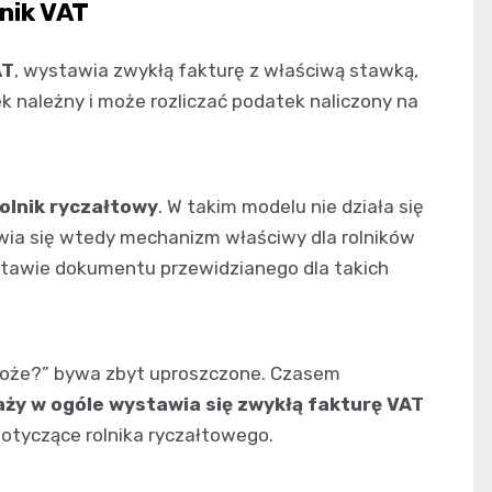
nik VAT
AT
, wystawia zwykłą fakturę z właściwą stawką,
ek należny i może rozliczać podatek naliczony na
olnik ryczałtowy
. W takim modelu nie działa się
awia się wtedy mechanizm właściwy dla rolników
stawie dokumentu przewidzianego dla takich
zboże?” bywa zbyt uproszczone. Czasem
aży w ogóle wystawia się zwykłą fakturę VAT
otyczące rolnika ryczałtowego.