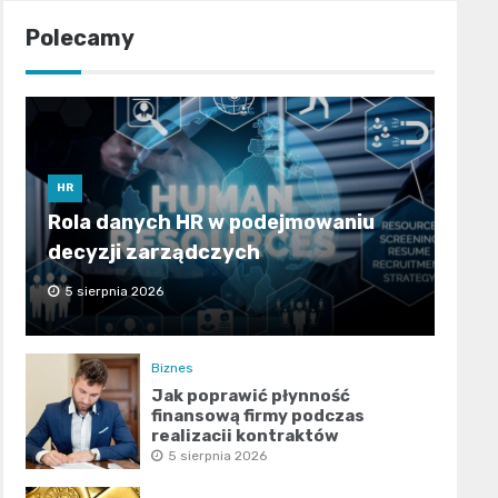
Polecamy
HR
Rola danych HR w podejmowaniu
decyzji zarządczych
5 sierpnia 2026
Biznes
Jak poprawić płynność
finansową firmy podczas
realizacji kontraktów
publicznych?
5 sierpnia 2026