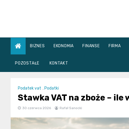
Skip
to
content
BIZNES
EKONOMIA
FINANSE
FIRMA
POZOSTAŁE
KONTAKT
Podatek vat
,
Podatki
Stawka VAT na zboże – ile
30 czerwca 2026
Rafał Sanocki