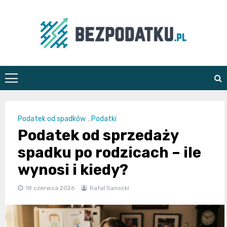
Skip
to
content
bezpodatku.pl
Podatek od spadków
,
Podatki
Podatek od sprzedaży
spadku po rodzicach – ile
wynosi i kiedy?
18 czerwca 2026
Rafał Sanocki