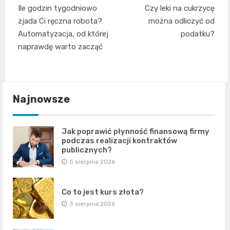
Nawigacja
Ile godzin tygodniowo
Czy leki na cukrzycę
wpisu
zjada Ci ręczna robota?
można odliczyć od
Automatyzacja, od której
podatku?
naprawdę warto zacząć
Najnowsze
Jak poprawić płynność finansową firmy
podczas realizacji kontraktów
publicznych?
5 sierpnia 2026
Co to jest kurs złota?
3 sierpnia 2026