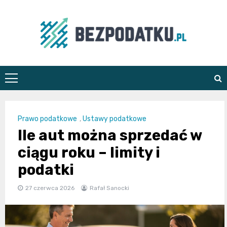
Skip
to
content
bezpodatku.pl
Prawo podatkowe
,
Ustawy podatkowe
Ile aut można sprzedać w
ciągu roku – limity i
podatki
27 czerwca 2026
Rafał Sanocki