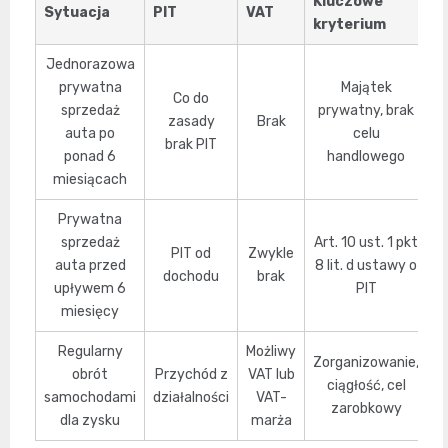
Kluczowe
Sytuacja
PIT
VAT
kryterium
Jednorazowa
prywatna
Majątek
Co do
sprzedaż
prywatny, brak
zasady
Brak
auta po
celu
brak PIT
ponad 6
handlowego
miesiącach
Prywatna
sprzedaż
Art. 10 ust. 1 pkt
PIT od
Zwykle
auta przed
8 lit. d ustawy o
dochodu
brak
upływem 6
PIT
miesięcy
Regularny
Możliwy
Zorganizowanie,
obrót
Przychód z
VAT lub
ciągłość, cel
samochodami
działalności
VAT-
zarobkowy
dla zysku
marża