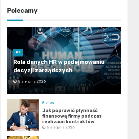
Polecamy
HR
Rola danych HR w podejmowaniu
decyzji zarządczych
5 sierpnia 2026
Biznes
Jak poprawić płynność
finansową firmy podczas
realizacji kontraktów
publicznych?
5 sierpnia 2026