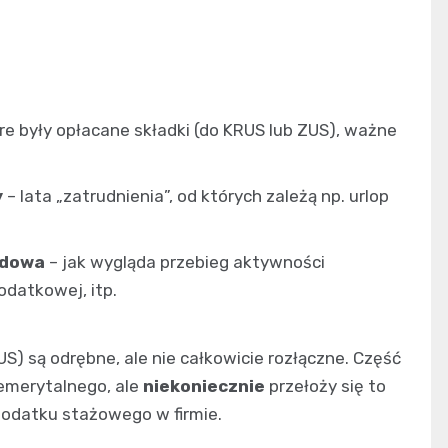
óre były opłacane składki (do KRUS lub ZUS), ważne
y
– lata „zatrudnienia”, od których zależą np. urlop
odowa
– jak wygląda przebieg aktywności
odatkowej, itp.
) są odrębne, ale nie całkowicie rozłączne. Część
emerytalnego, ale
niekoniecznie
przełoży się to
 dodatku stażowego w firmie.