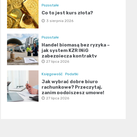
Pozostałe
Co to jest kurs złota?
3 sierpnia 2026
Pozostałe
Handel biomasą bez ryzyka –
jak system KZR INiG
zabezpiecza kontrakty
terminowe?
27 lipca 2026
Księgowość
Podatki
Jak wybrać dobre biuro
rachunkowe? Przeczytaj,
zanim podpiszesz umowę!
27 lipca 2026