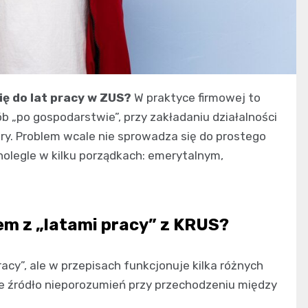
ię do lat pracy w ZUS?
W praktyce firmowej to
ób „po gospodarstwie”, przy zakładaniu działalności
tury. Problem wcale nie sprowadza się do prostego
wnolegle w kilku porządkach: emerytalnym,
em z „latami pracy” z KRUS?
acy”, ale w przepisach funkcjonuje kilka różnych
wne źródło nieporozumień przy przechodzeniu między