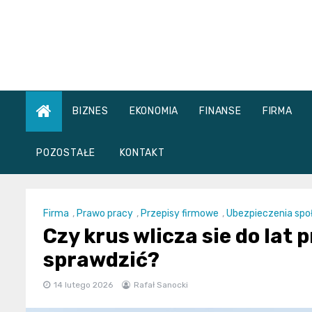
Skip
to
content
BIZNES
EKONOMIA
FINANSE
FIRMA
POZOSTAŁE
KONTAKT
Firma
,
Prawo pracy
,
Przepisy firmowe
,
Ubezpieczenia spo
Czy krus wlicza sie do lat p
sprawdzić?
14 lutego 2026
Rafał Sanocki