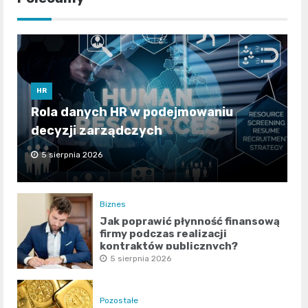
HR
Rola danych HR w podejmowaniu
decyzji zarządczych
5 sierpnia 2026
Biznes
Jak poprawić płynność finansową
firmy podczas realizacji
kontraktów publicznych?
5 sierpnia 2026
Pozostałe