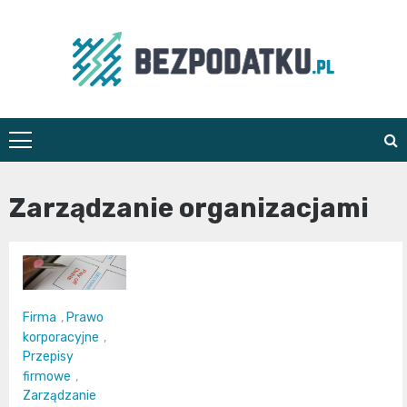
Skip
to
content
bezpodatku.pl
Zarządzanie organizacjami
Firma
,
Prawo
korporacyjne
,
Przepisy
firmowe
,
Zarządzanie