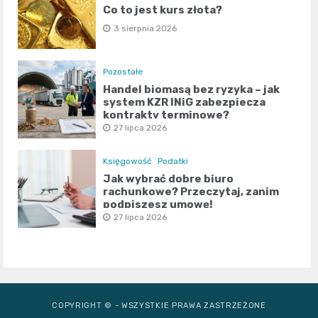
Co to jest kurs złota?
3 sierpnia 2026
Pozostałe
Handel biomasą bez ryzyka – jak
system KZR INiG zabezpiecza
kontrakty terminowe?
27 lipca 2026
Księgowość
Podatki
Jak wybrać dobre biuro
rachunkowe? Przeczytaj, zanim
podpiszesz umowę!
27 lipca 2026
COPYRIGHT © - WSZYSTKIE PRAWA ZASTRZEŻONE