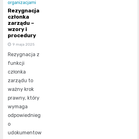
organizacjami
Rezygnacja
członka
zarządu –
wzory i
procedury
9 maja 2025
Rezygnacja z
funkcji
członka
zarządu to
ważny krok
prawny, który
wymaga
odpowiednieg
o
udokumentow