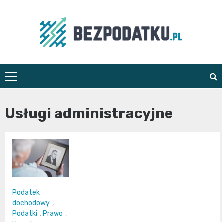
Skip
to
content
bezpodatku.pl
Usługi administracyjne
Podatek
dochodowy
,
Podatki
,
Prawo
,