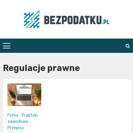
Skip
to
content
bezpodatku.pl
Regulacje prawne
Firma
,
Praktyki
zawodowe
,
Przepisy