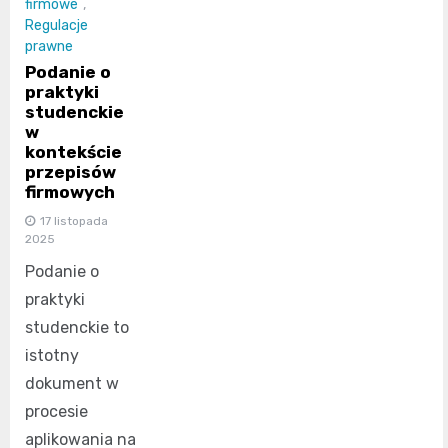
firmowe
,
Regulacje
prawne
Podanie o
praktyki
studenckie
w
kontekście
przepisów
firmowych
17 listopada
2025
Podanie o
praktyki
studenckie to
istotny
dokument w
procesie
aplikowania na