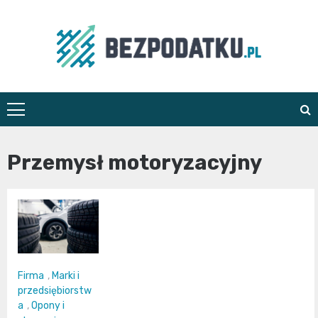
Skip
to
content
bezpodatku.pl
Przemysł motoryzacyjny
Firma
,
Marki i
przedsiębiorstw
a
,
Opony i