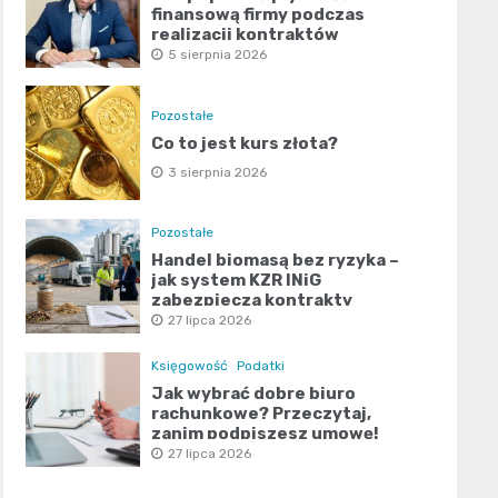
finansową firmy podczas
realizacji kontraktów
publicznych?
5 sierpnia 2026
Pozostałe
Co to jest kurs złota?
3 sierpnia 2026
Pozostałe
Handel biomasą bez ryzyka –
jak system KZR INiG
zabezpiecza kontrakty
terminowe?
27 lipca 2026
Księgowość
Podatki
Jak wybrać dobre biuro
rachunkowe? Przeczytaj,
zanim podpiszesz umowę!
27 lipca 2026