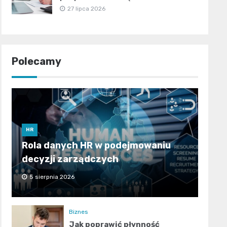
27 lipca 2026
Polecamy
HR
Rola danych HR w podejmowaniu
decyzji zarządczych
5 sierpnia 2026
Biznes
Jak poprawić płynność