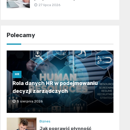
27 lipca 2026
Polecamy
HR
Rola danych HR w podejmowaniu
decyzji zarządczych
5 sierpnia 2026
Biznes
Jak poprawić płynność