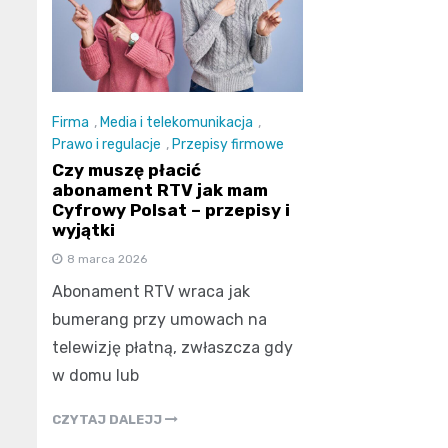
Firma
,
Media i telekomunikacja
,
Prawo i regulacje
,
Przepisy firmowe
Czy muszę płacić
abonament RTV jak mam
Cyfrowy Polsat – przepisy i
wyjątki
8 marca 2026
Abonament RTV wraca jak
bumerang przy umowach na
telewizję płatną, zwłaszcza gdy
w domu lub
CZYTAJ DALEJJ